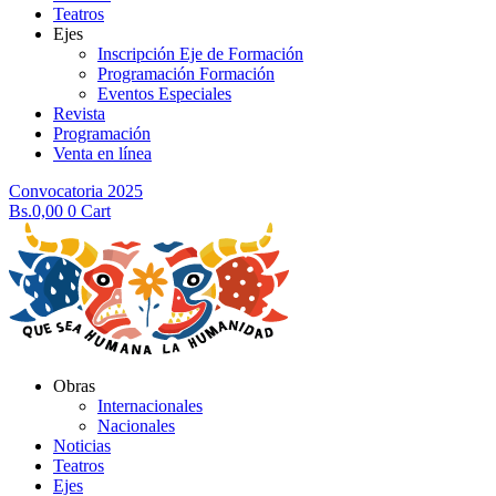
Teatros
Ejes
Inscripción Eje de Formación
Programación Formación
Eventos Especiales
Revista
Programación
Venta en línea
Convocatoria 2025
Bs.
0,00
0
Cart
Obras
Internacionales
Nacionales
Noticias
Teatros
Ejes