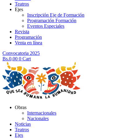
Teatros
Ejes
Inscripción Eje de Formación
Programación Formación
Eventos Especiales
Revista
Programación
Venta en línea
Convocatoria 2025
Bs.
0,00
0
Cart
Obras
Internacionales
Nacionales
Noticias
Teatros
Ejes