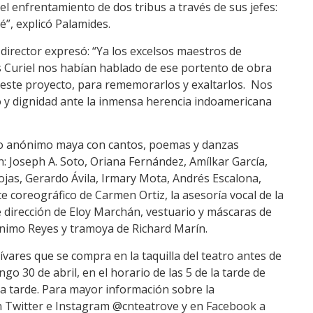
el enfrentamiento de dos tribus a través de sus jefes:
é”, explicó Palamides.
l director expresó: “Ya los excelsos maestros de
s Curiel nos habían hablado de ese portento de obra
este proyecto, para rememorarlos y exaltarlos. Nos
to y dignidad ante la inmensa herencia indoamericana
to anónimo maya con cantos, poemas y danzas
: Joseph A. Soto, Oriana Fernández, Amílkar García,
Rojas, Gerardo Ávila, Irmary Mota, Andrés Escalona,
e coreográfico de Carmen Ortiz, la asesoría vocal de la
de dirección de Eloy Marchán, vestuario y máscaras de
ónimo Reyes y tramoya de Richard Marín.
ívares que se compra en la taquilla del teatro antes de
go 30 de abril, en el horario de las 5 de la tarde de
la tarde. Para mayor información sobre la
n Twitter e Instagram @cnteatrove y en Facebook a