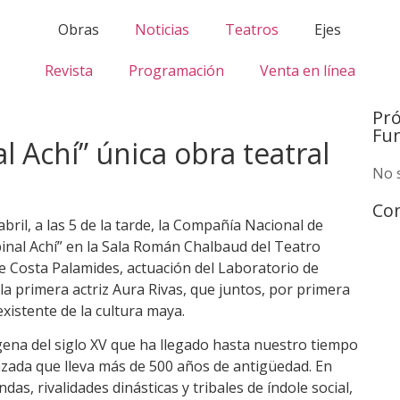
Obras
Noticias
Teatros
Ejes
Revista
Programación
Venta en línea
Pr
Fu
 Achí” única obra teatral
No 
Com
ril, a las 5 de la tarde, la Compañía Nacional de
binal Achí” en la Sala Román Chalbaud del Teatro
de Costa Palamides, actuación del Laboratorio de
 la primera actriz Aura Rivas, que juntos, por primera
xistente de la cultura maya.
gena del siglo XV que ha llegado hasta nuestro tiempo
anzada que lleva más de 500 años de antigüedad. En
as, rivalidades dinásticas y tribales de índole social,