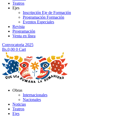
Teatros
Ejes
Inscripción Eje de Formación
Programación Formación
Eventos Especiales
Revista
Programación
Venta en línea
Convocatoria 2025
Bs.
0,00
0
Cart
Obras
Internacionales
Nacionales
Noticias
Teatros
Ejes