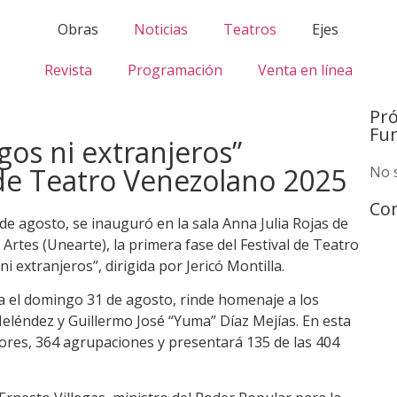
Obras
Noticias
Teatros
Ejes
Revista
Programación
Venta en línea
Pr
Fu
gos ni extranjeros”
 de Teatro Venezolano 2025
No 
Com
 de agosto, se inauguró en la sala Anna Julia Rojas de
Artes (Unearte), la primera fase del Festival de Teatro
 extranjeros”, dirigida por Jericó Montilla.
ta el domingo 31 de agosto, rinde homenaje a los
eléndez y Guillermo José “Yuma” Díaz Mejías. En esta
dores, 364 agrupaciones y presentará 135 de las 404