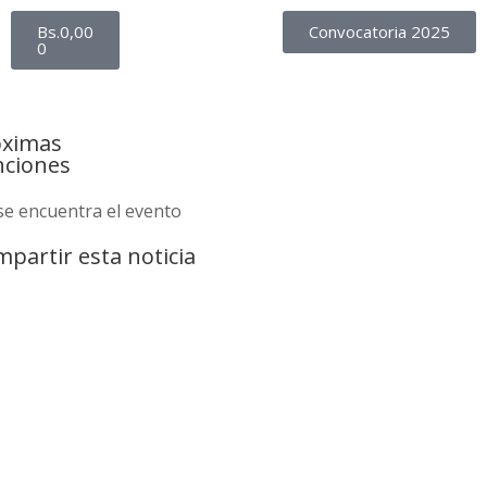
Bs.
0,00
Convocatoria 2025
0
óximas
nciones
se encuentra el evento
partir esta noticia