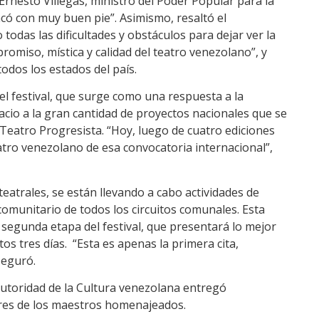
Ernesto Villegas, ministro del Poder Popular para la
ncó con muy buen pie”. Asimismo, resaltó el
odas las dificultades y obstáculos para dejar ver la
romiso, mística y calidad del teatro venezolano”, y
todos los estados del país.
del festival, que surge como una respuesta a la
io a la gran cantidad de proyectos nacionales que se
 Teatro Progresista. “Hoy, luego de cuatro ediciones
atro venezolano de esa convocatoria internacional”,
teatrales, se están llevando a cabo actividades de
 comunitario de todos los circuitos comunales. Esta
 segunda etapa del festival, que presentará lo mejor
os tres días. “Esta es apenas la primera cita,
seguró.
autoridad de la Cultura venezolana entregó
ares de los maestros homenajeados.