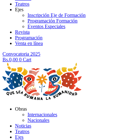
Teatros
Ejes
Inscripción Eje de Formación
Programación Formación
Eventos Especiales
Revista
Programación
Venta en línea
Convocatoria 2025
Bs.
0,00
0
Cart
Obras
Internacionales
Nacionales
Noticias
Teatros
Ejes