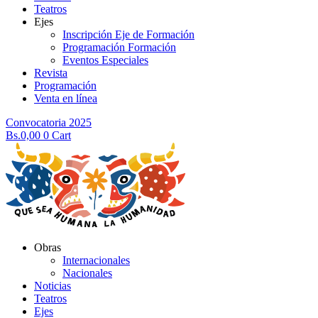
Teatros
Ejes
Inscripción Eje de Formación
Programación Formación
Eventos Especiales
Revista
Programación
Venta en línea
Convocatoria 2025
Bs.
0,00
0
Cart
Obras
Internacionales
Nacionales
Noticias
Teatros
Ejes