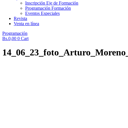
Inscripción Eje de Formación
Programación Formación
Eventos Especiales
Revista
Venta en línea
Programación
Bs.
0,00
0
Cart
14_06_23_foto_Arturo_Moreno