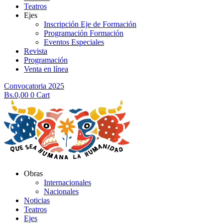
Teatros
Ejes
Inscripción Eje de Formación
Programación Formación
Eventos Especiales
Revista
Programación
Venta en línea
Convocatoria 2025
Bs.
0,00
0
Cart
Obras
Internacionales
Nacionales
Noticias
Teatros
Ejes