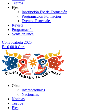
Teatros
Ejes
Inscripción Eje de Formación
Programación Formación
Eventos Especiales
Revista
Programación
Venta en línea
Convocatoria 2025
Bs.
0,00
0
Cart
Obras
Internacionales
Nacionales
Noticias
Teatros
Ejes