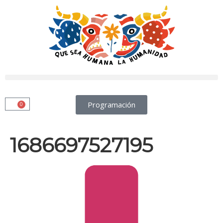
Programación
0
1686697527195