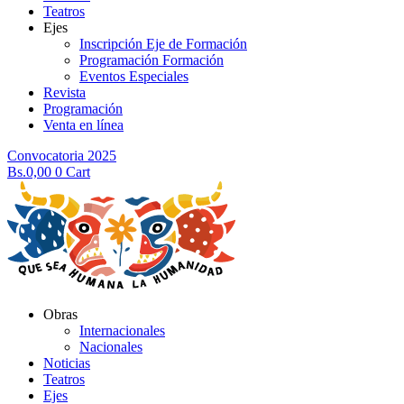
Teatros
Ejes
Inscripción Eje de Formación
Programación Formación
Eventos Especiales
Revista
Programación
Venta en línea
Convocatoria 2025
Bs.
0,00
0
Cart
Obras
Internacionales
Nacionales
Noticias
Teatros
Ejes