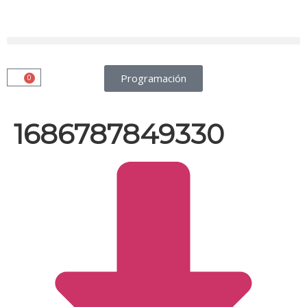
Programación
0
1686787849330