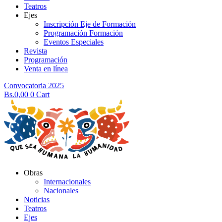
Teatros
Ejes
Inscripción Eje de Formación
Programación Formación
Eventos Especiales
Revista
Programación
Venta en línea
Convocatoria 2025
Bs.
0,00
0
Cart
Obras
Internacionales
Nacionales
Noticias
Teatros
Ejes