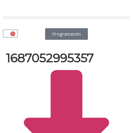
Programación
0
1687052995357