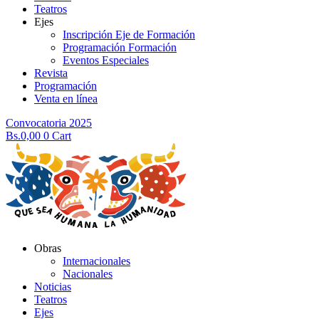
Teatros
Ejes
Inscripción Eje de Formación
Programación Formación
Eventos Especiales
Revista
Programación
Venta en línea
Convocatoria 2025
Bs.
0,00
0
Cart
Obras
Internacionales
Nacionales
Noticias
Teatros
Ejes