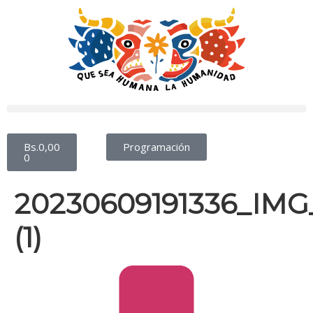
Bs.
0,00
Programación
0
20230609191336_IMG
(1)