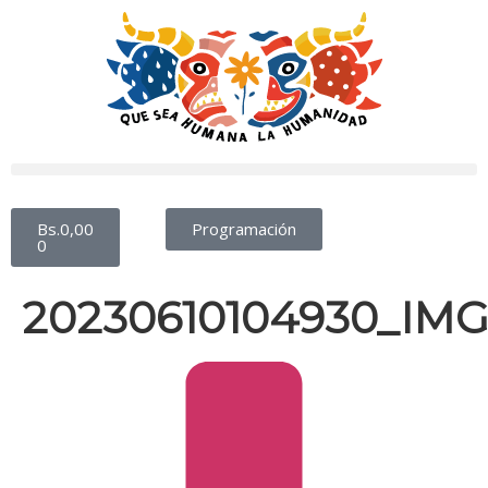
Bs.
0,00
Programación
0
20230610104930_IM