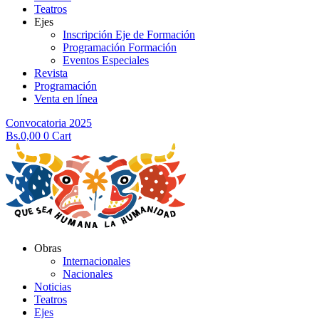
Teatros
Ejes
Inscripción Eje de Formación
Programación Formación
Eventos Especiales
Revista
Programación
Venta en línea
Convocatoria 2025
Bs.
0,00
0
Cart
Obras
Internacionales
Nacionales
Noticias
Teatros
Ejes