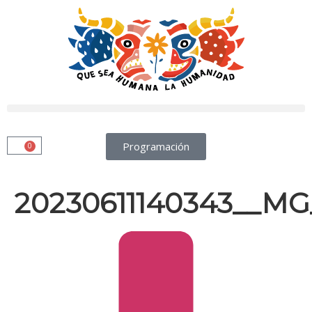
Programación
0
20230611140343__MG