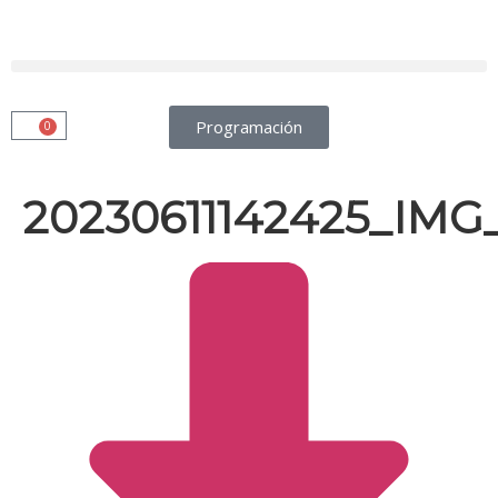
Programación
0
20230611142425_IMG