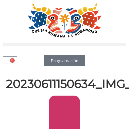
Programación
0
20230611150634_IMG