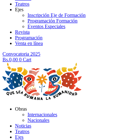
Teatros
Ejes
Inscripción Eje de Formación
Programación Formación
Eventos Especiales
Revista
Programación
Venta en línea
Convocatoria 2025
Bs.
0,00
0
Cart
Obras
Internacionales
Nacionales
Noticias
Teatros
Ejes