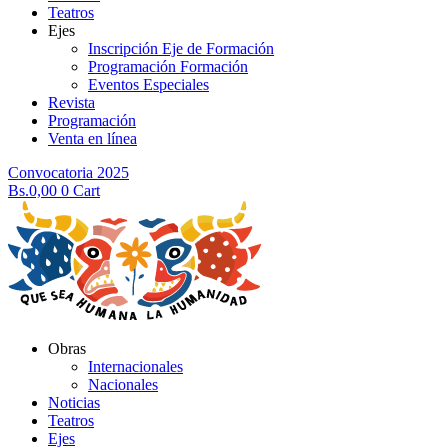
Teatros
Ejes
Inscripción Eje de Formación
Programación Formación
Eventos Especiales
Revista
Programación
Venta en línea
Convocatoria 2025
Bs.
0,00
0
Cart
Obras
Internacionales
Nacionales
Noticias
Teatros
Ejes