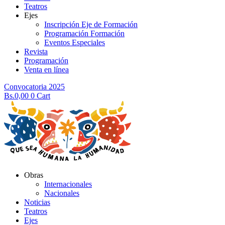
Teatros
Ejes
Inscripción Eje de Formación
Programación Formación
Eventos Especiales
Revista
Programación
Venta en línea
Convocatoria 2025
Bs.
0,00
0
Cart
Obras
Internacionales
Nacionales
Noticias
Teatros
Ejes