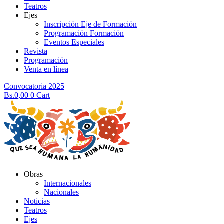
Teatros
Ejes
Inscripción Eje de Formación
Programación Formación
Eventos Especiales
Revista
Programación
Venta en línea
Convocatoria 2025
Bs.
0,00
0
Cart
Obras
Internacionales
Nacionales
Noticias
Teatros
Ejes