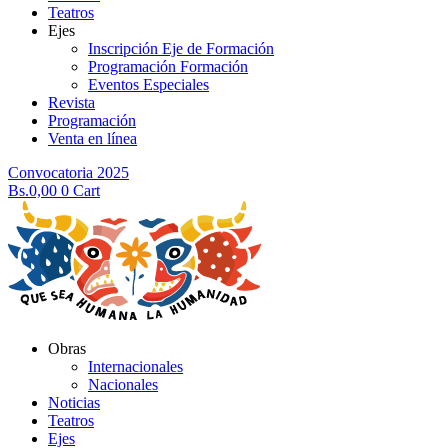
Teatros
Ejes
Inscripción Eje de Formación
Programación Formación
Eventos Especiales
Revista
Programación
Venta en línea
Convocatoria 2025
Bs.
0,00
0
Cart
Obras
Internacionales
Nacionales
Noticias
Teatros
Ejes