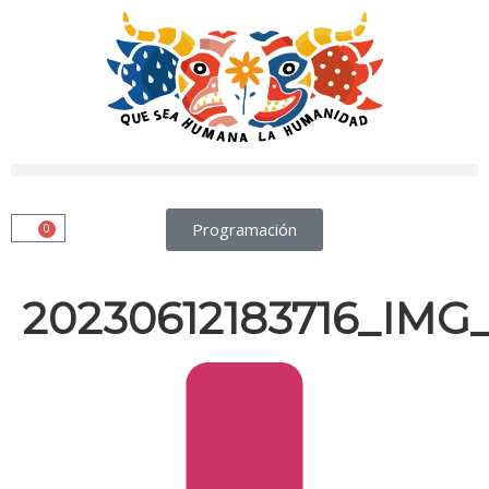
Programación
0
20230612183716_IMG_