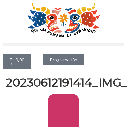
Bs.
0,00
Programación
0
20230612191414_IMG_