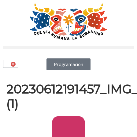
Programación
0
20230612191457_IMG_
(1)