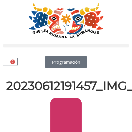
Programación
0
20230612191457_IMG_