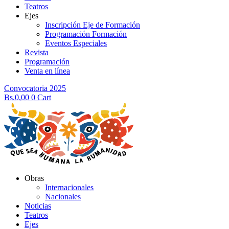
Teatros
Ejes
Inscripción Eje de Formación
Programación Formación
Eventos Especiales
Revista
Programación
Venta en línea
Convocatoria 2025
Bs.
0,00
0
Cart
Obras
Internacionales
Nacionales
Noticias
Teatros
Ejes