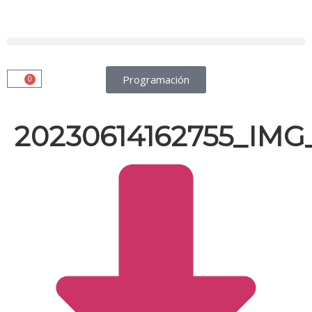
Programación
0
20230614162755_IMG