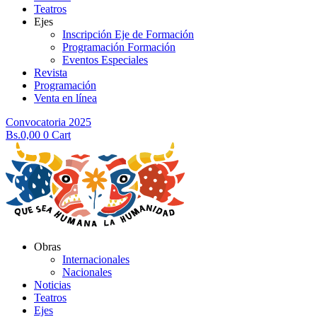
Teatros
Ejes
Inscripción Eje de Formación
Programación Formación
Eventos Especiales
Revista
Programación
Venta en línea
Convocatoria 2025
Bs.
0,00
0
Cart
Obras
Internacionales
Nacionales
Noticias
Teatros
Ejes