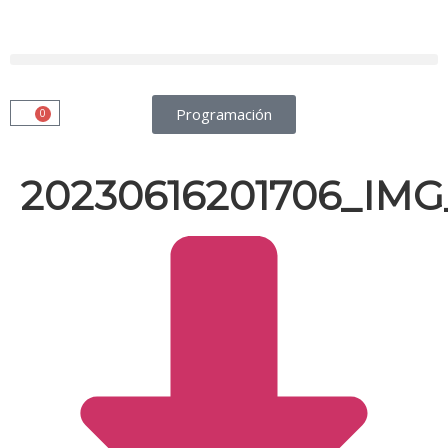
Programación
0
20230616201706_IMG