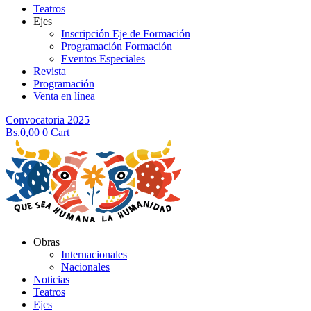
Teatros
Ejes
Inscripción Eje de Formación
Programación Formación
Eventos Especiales
Revista
Programación
Venta en línea
Convocatoria 2025
Bs.
0,00
0
Cart
Obras
Internacionales
Nacionales
Noticias
Teatros
Ejes