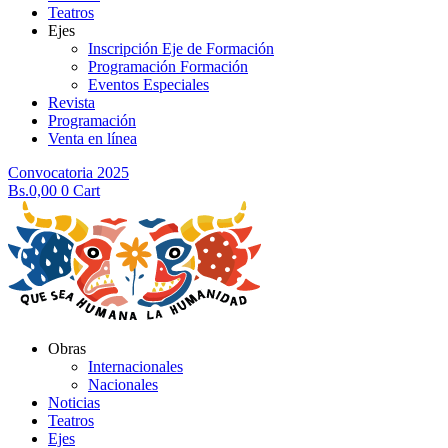
Teatros
Ejes
Inscripción Eje de Formación
Programación Formación
Eventos Especiales
Revista
Programación
Venta en línea
Convocatoria 2025
Bs.
0,00
0
Cart
Obras
Internacionales
Nacionales
Noticias
Teatros
Ejes