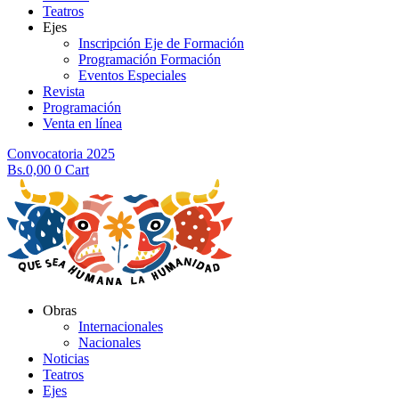
Teatros
Ejes
Inscripción Eje de Formación
Programación Formación
Eventos Especiales
Revista
Programación
Venta en línea
Convocatoria 2025
Bs.
0,00
0
Cart
Obras
Internacionales
Nacionales
Noticias
Teatros
Ejes