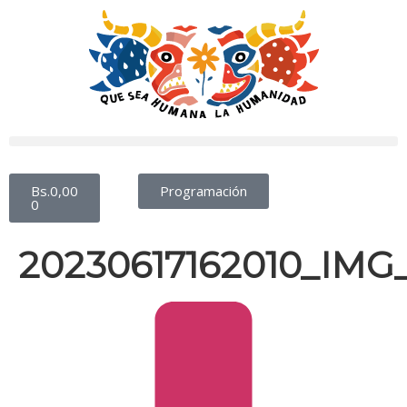
Bs.
0,00
Programación
0
20230617162010_IMG