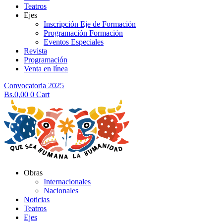
Teatros
Ejes
Inscripción Eje de Formación
Programación Formación
Eventos Especiales
Revista
Programación
Venta en línea
Convocatoria 2025
Bs.
0,00
0
Cart
Obras
Internacionales
Nacionales
Noticias
Teatros
Ejes