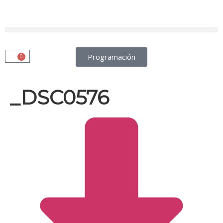
Programación
0
_DSC0576