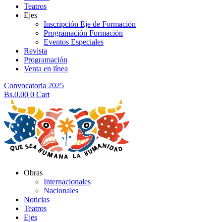
Teatros
Ejes
Inscripción Eje de Formación
Programación Formación
Eventos Especiales
Revista
Programación
Venta en línea
Convocatoria 2025
Bs.
0,00
0
Cart
Obras
Internacionales
Nacionales
Noticias
Teatros
Ejes