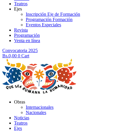
Teatros
Ejes
Inscripción Eje de Formación
Programación Formación
Eventos Especiales
Revista
Programación
Venta en línea
Convocatoria 2025
Bs.
0,00
0
Cart
Obras
Internacionales
Nacionales
Noticias
Teatros
Ejes