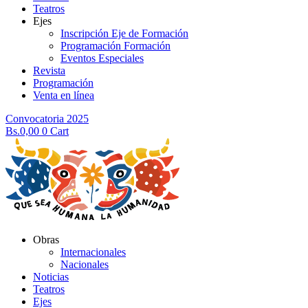
Teatros
Ejes
Inscripción Eje de Formación
Programación Formación
Eventos Especiales
Revista
Programación
Venta en línea
Convocatoria 2025
Bs.
0,00
0
Cart
Obras
Internacionales
Nacionales
Noticias
Teatros
Ejes