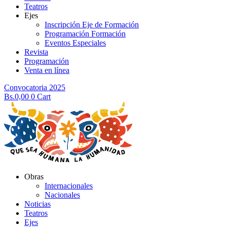
Teatros
Ejes
Inscripción Eje de Formación
Programación Formación
Eventos Especiales
Revista
Programación
Venta en línea
Convocatoria 2025
Bs.
0,00
0
Cart
Obras
Internacionales
Nacionales
Noticias
Teatros
Ejes