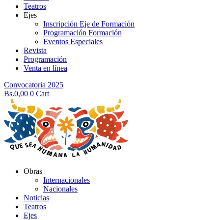
Teatros
Ejes
Inscripción Eje de Formación
Programación Formación
Eventos Especiales
Revista
Programación
Venta en línea
Convocatoria 2025
Bs.
0,00
0
Cart
Obras
Internacionales
Nacionales
Noticias
Teatros
Ejes