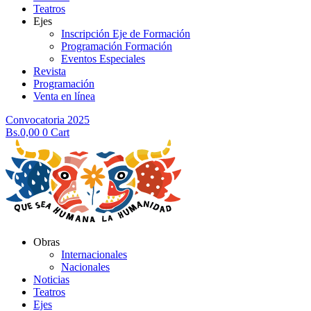
Teatros
Ejes
Inscripción Eje de Formación
Programación Formación
Eventos Especiales
Revista
Programación
Venta en línea
Convocatoria 2025
Bs.
0,00
0
Cart
Obras
Internacionales
Nacionales
Noticias
Teatros
Ejes