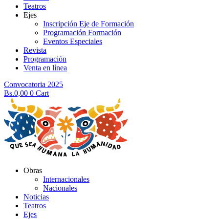
Teatros
Ejes
Inscripción Eje de Formación
Programación Formación
Eventos Especiales
Revista
Programación
Venta en línea
Convocatoria 2025
Bs.
0,00
0
Cart
Obras
Internacionales
Nacionales
Noticias
Teatros
Ejes