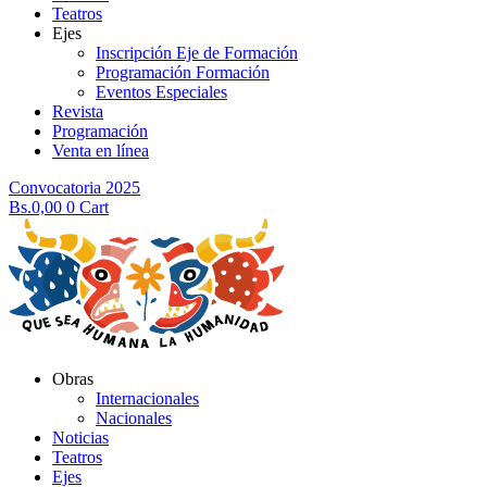
Teatros
Ejes
Inscripción Eje de Formación
Programación Formación
Eventos Especiales
Revista
Programación
Venta en línea
Convocatoria 2025
Bs.
0,00
0
Cart
Obras
Internacionales
Nacionales
Noticias
Teatros
Ejes