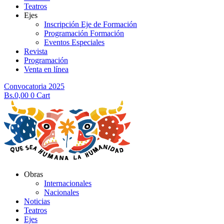
Teatros
Ejes
Inscripción Eje de Formación
Programación Formación
Eventos Especiales
Revista
Programación
Venta en línea
Convocatoria 2025
Bs.
0,00
0
Cart
Obras
Internacionales
Nacionales
Noticias
Teatros
Ejes